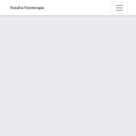
Rosália Fisioterapia
Página > Torcicolo? Dores no pescoço e
rigidez te limitando?
Início
Página